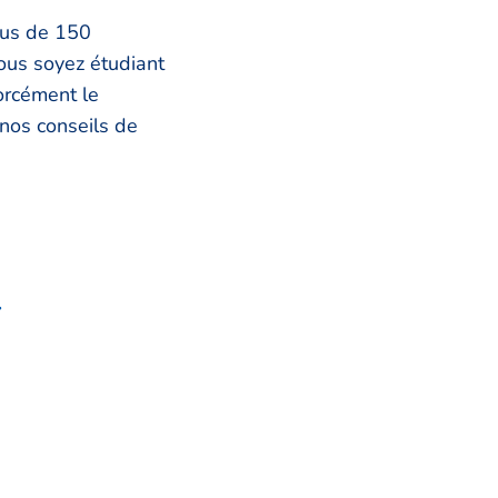
lus de 150
ous soyez étudiant
orcément le
nos conseils de
r