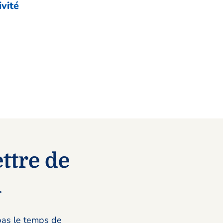
ivité
ttre de
n
pas le temps de