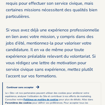
requis pour effectuer son service civique, mais
certaines missions nécessitent des qualités bien
particulières.
Si vous avez déjà une expérience professionnelle
en lien avec votre mission, y compris dans des
jobs d’été, mentionnez-la pour valoriser votre
candidature. Il en va de même pour toute
expérience préalable relevant du volontariat. Si
vous rédigez une lettre de motivation pour
service civique sans expérience, mettez plutôt
l’accent sur vos formations.
Continuer sans accepter
N’oubliez pas vos recherches réalisées pendant
Le « Site » et nos partenaires peuvent utiliser des cookies pour améliorer votre
l’étape de préparation. Faites le tri dans vos
expérience, analyser l'utilisation du Site et contribuer à nos efforts de marketing.
Consultez notre
Politique en matière de cookies
pour plus de détails. Allez dans
compétences et mentionnez celles que vous
Paramètres des cookies
pour définir vos préférences. Pour accepter tous les