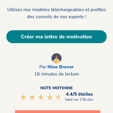
Utilisez nos modèles téléchargeables et profitez
des conseils de nos experts !
Créer ma lettre de motivation
Par
Nino Brover
16 minutes de lecture
NOTE MOYENNE
4.4/5 étoiles
☆☆☆☆☆
★★★★★
basé sur 178 clics