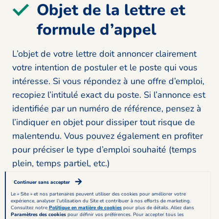
Objet de la lettre et
formule d’appel
L’objet de votre lettre doit annoncer clairement
votre intention de postuler et le poste qui vous
intéresse. Si vous répondez à une offre d’emploi,
recopiez l’intitulé exact du poste. Si l’annonce est
identifiée par un numéro de référence, pensez à
l’indiquer en objet pour dissiper tout risque de
malentendu. Vous pouvez également en profiter
pour préciser le type d’emploi souhaité (temps
plein, temps partiel, etc.)
Continuer sans accepter
Ultime convention avant de vous attaquer au
Le « Site » et nos partenaires peuvent utiliser des cookies pour améliorer votre
expérience, analyser l'utilisation du Site et contribuer à nos efforts de marketing.
corps de votre lettre, la formule d’appel ne doit
Consultez notre
Politique en matière de cookies
pour plus de détails. Allez dans
Paramètres des cookies
pour définir vos préférences. Pour accepter tous les