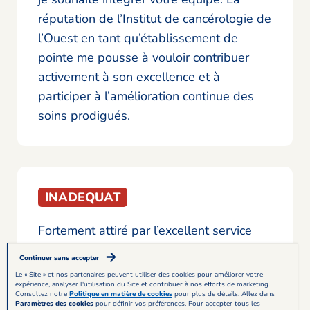
réputation de l’Institut de cancérologie de
l’Ouest en tant qu’établissement de
pointe me pousse à vouloir contribuer
activement à son excellence et à
participer à l’amélioration continue des
soins prodigués.
INADEQUAT
Fortement attiré par l’excellent service
aux patients de votre établissement, je
Continuer sans accepter
me réjouis d’une possible collaboration
Le « Site » et nos partenaires peuvent utiliser des cookies pour améliorer votre
expérience, analyser l'utilisation du Site et contribuer à nos efforts de marketing.
avec vos équipes internes et externes.
Consultez notre
Politique en matière de cookies
pour plus de détails. Allez dans
Paramètres des cookies
pour définir vos préférences. Pour accepter tous les