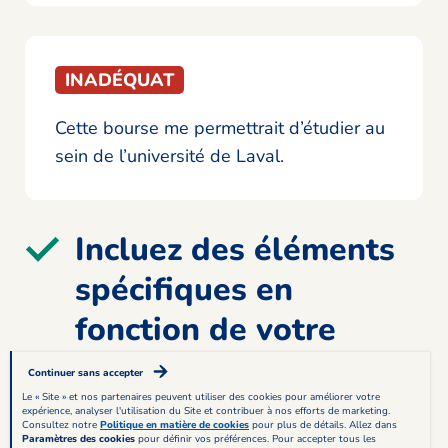
INADÉQUAT
Cette bourse me permettrait d’étudier au
sein de l’université de Laval.
Incluez des éléments
spécifiques en
fonction de votre
situation
Continuer sans accepter
Le « Site » et nos partenaires peuvent utiliser des cookies pour améliorer votre
expérience, analyser l'utilisation du Site et contribuer à nos efforts de marketing.
Pour compléter votre lettre de motivation de
Consultez notre
Politique en matière de cookies
pour plus de détails. Allez dans
Paramètres des cookies
pour définir vos préférences. Pour accepter tous les
demande de bourse, pensez à mentionner tous