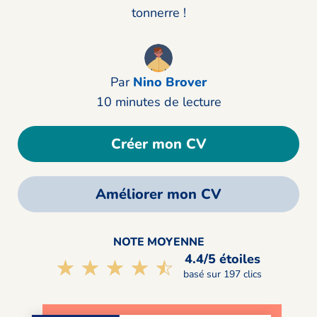
tonnerre !
Par
Nino Brover
10 minutes de lecture
Créer mon CV
Améliorer mon CV
NOTE MOYENNE
4.4/5 étoiles
☆☆☆☆☆
★★★★★
basé sur 197 clics