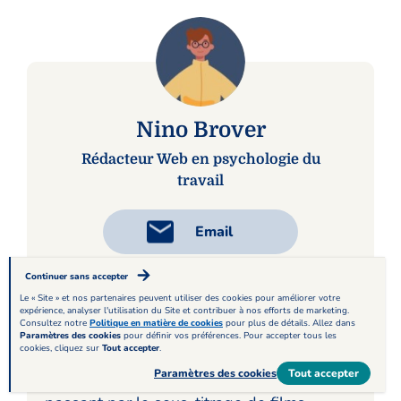
Nino Brover
Rédacteur Web en psychologie du
travail
Email
Continuer sans accepter
Le « Site » et nos partenaires peuvent utiliser des cookies pour améliorer votre
Rédacteur et traducteur, Nino se
expérience, analyser l'utilisation du Site et contribuer à nos efforts de marketing.
Consultez notre
passionne depuis toujours pour l’écriture
Politique en matière de cookies
pour plus de détails. Allez dans
Paramètres des cookies
pour définir vos préférences. Pour accepter tous les
cookies, cliquez sur
sous toutes ses formes, de la littérature
Tout accepter
.
Paramètres des cookies
Tout accepter
aux modes d’emploi de machine laver en