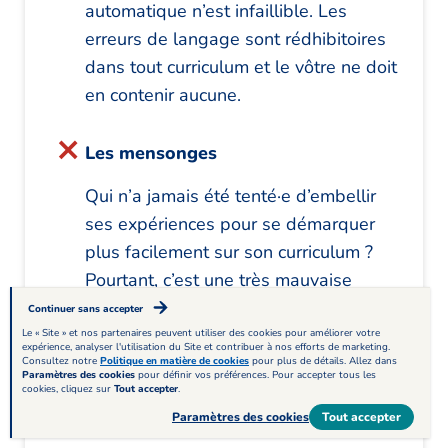
automatique n’est infaillible. Les
erreurs de langage sont rédhibitoires
dans tout curriculum et le vôtre ne doit
en contenir aucune.
Les mensonges
Qui n’a jamais été tenté·e d’embellir
ses expériences pour se démarquer
plus facilement sur son curriculum ?
Pourtant, c’est une très mauvaise
stratégie. Si votre profil intéresse les
Continuer sans accepter
recruteurs, ils pourront prendre le
Le « Site » et nos partenaires peuvent utiliser des cookies pour améliorer votre
expérience, analyser l'utilisation du Site et contribuer à nos efforts de marketing.
temps de vérifier les informations
Consultez notre
Politique en matière de cookies
pour plus de détails. Allez dans
Paramètres des cookies
pour définir vos préférences. Pour accepter tous les
présentées, surtout si une expérience
cookies, cliquez sur
Tout accepter
.
ou un diplôme particuliers sont exigés.
Paramètres des cookies
Tout accepter