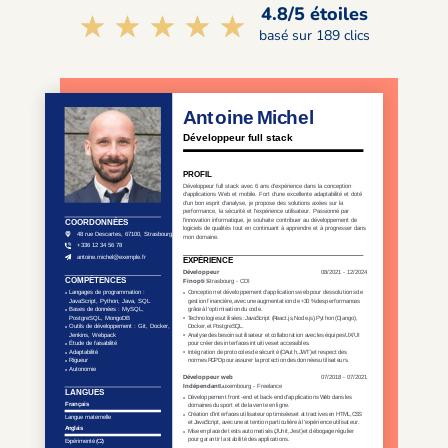
4.8/5 étoiles
☆☆☆☆☆
★★★★★
basé sur 189 clics