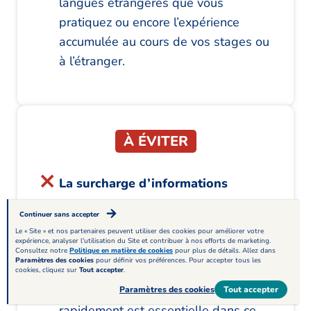
langues étrangères que vous
pratiquez ou encore l’expérience
accumulée au cours de vos stages ou
à l’étranger.
À ÉVITER
La surcharge d’informations
Trop de candidat·e·s font l’erreur de
Continuer sans accepter
retracer leur parcours en intégralité
Le « Site » et nos partenaires peuvent utiliser des cookies pour améliorer votre
expérience, analyser l'utilisation du Site et contribuer à nos efforts de marketing.
dans leur CV pour la restauration.
Consultez notre
Politique en matière de cookies
pour plus de détails. Allez dans
Paramètres des cookies
pour définir vos préférences. Pour accepter tous les
C’est oublier que la capacité à
cookies, cliquez sur
Tout accepter
.
communiquer clairement et
Paramètres des cookies
Tout accepter
rapidement est essentielle dans ce