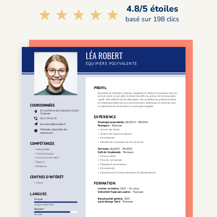
4.8/5 étoiles
☆☆☆☆☆
★★★★★
basé sur 198 clics