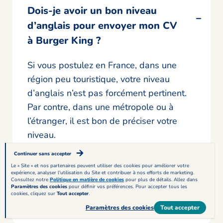
Dois-je avoir un bon niveau
d’anglais pour envoyer mon CV
à Burger King ?
Si vous postulez en France, dans une
région peu touristique, votre niveau
d’anglais n’est pas forcément pertinent.
Par contre, dans une métropole ou à
l’étranger, il est bon de préciser votre
niveau.
Continuer sans accepter
Le « Site » et nos partenaires peuvent utiliser des cookies pour améliorer votre
expérience, analyser l'utilisation du Site et contribuer à nos efforts de marketing.
Consultez notre
Politique en matière de cookies
pour plus de détails. Allez dans
Paramètres des cookies
pour définir vos préférences. Pour accepter tous les
Dois-je connaître le menu par
cookies, cliquez sur
Tout accepter
.
cœur pour avoir mes chances ?
Paramètres des cookies
Tout accepter