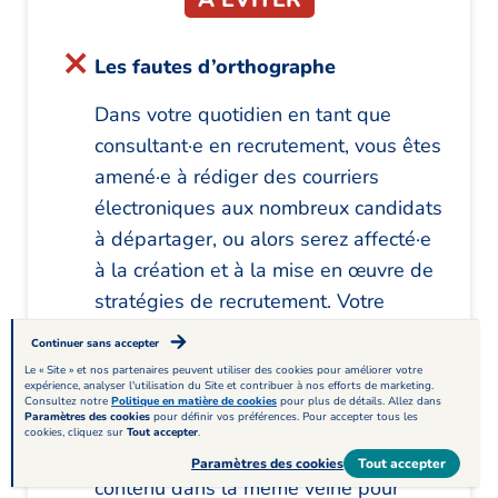
Les fautes d’orthographe
Dans votre quotidien en tant que
consultant·e en recrutement, vous êtes
amené·e à rédiger des courriers
électroniques aux nombreux candidats
à départager, ou alors serez affecté·e
à la création et à la mise en œuvre de
stratégies de recrutement. Votre
maîtrise du français doit être
Continuer sans accepter
irréprochable, vous êtes la vitrine de
Le « Site » et nos partenaires peuvent utiliser des cookies pour améliorer votre
expérience, analyser l'utilisation du Site et contribuer à nos efforts de marketing.
l’entreprise. Proposez donc un profil
Consultez notre
Politique en matière de cookies
pour plus de détails. Allez dans
Paramètres des cookies
pour définir vos préférences. Pour accepter tous les
sans fautes, aux tournures
cookies, cliquez sur
Tout accepter
.
impeccables et agréables à lire, et un
Paramètres des cookies
Tout accepter
contenu dans la même veine pour