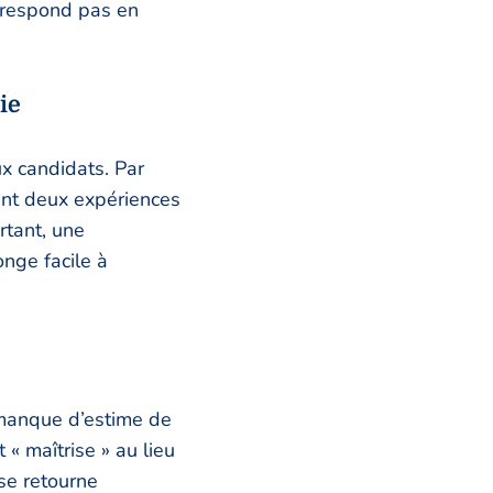
orrespond pas en
ie
x candidats. Par
nent deux expériences
rtant, une
nge facile à
 manque d’estime de
t « maîtrise » au lieu
 se retourne