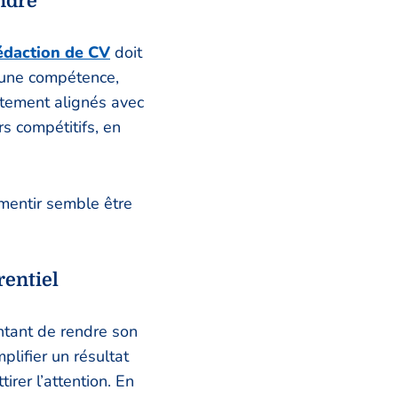
ndre
édaction de CV
doit
t une compétence,
itement alignés avec
rs compétitifs, en
mentir semble être
rentiel
ntant de rendre son
plifier un résultat
irer l’attention. En