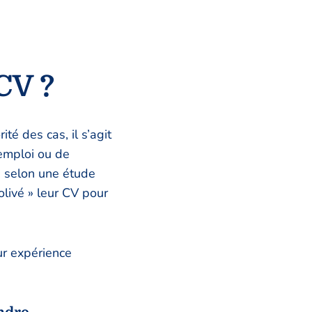
CV ?
té des cas, il s’agit
’emploi ou de
: selon une étude
olivé » leur CV pour
eur expérience