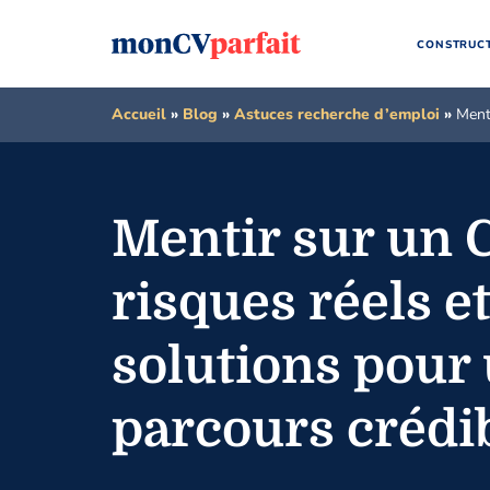
CONSTRUCT
Accueil
»
Blog
»
Astuces recherche d’emploi
»
Ment
Mentir sur un C
risques réels et
solutions pour
parcours crédi