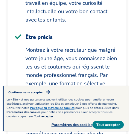
travail en équipe, votre curiosité
intellectuelle ou votre bon contact
avec les enfants.
Être précis
Montrez à votre recruteur que malgré
votre jeune âge, vous connaissez bien
les us et coutumes qui régissent le
monde professionnel français. Par
exemple, une formation sélective
regardera avec attention quelles
Continuer sans accepter
activités associatives ou
Le « Site » et nos partenaires peuvent utiliser des cookies pour améliorer votre
expérience, analyser l'utilisation du Site et contribuer à nos efforts de marketing.
professionnelles sont en lien avec la
Consultez notre
Politique en matière de cookies
pour plus de détails. Allez dans
Paramètres des cookies
pour définir vos préférences. Pour accepter tous les
filière que vous tentez d’intégrer.
cookies, cliquez sur
Tout accepter
.
Soyez donc précis dans les
Paramètres des cookies
Tout accepter
compétences mobilisées afin de