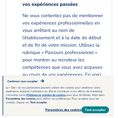
vos expériences passées
Ne vous contentez pas de mentionner
vos expériences professionnelles en
vous arrêtant au nom de
l’établissement et à la date de début
et de fin de votre mission. Utilisez la
rubrique « Parcours professionnel »
pour montrer au recruteur les
compétences que vous avez acquises
au cours de vos expériences. En voici
un exemple : « Développement de
Continuer sans accepter
Le « Site » et nos partenaires peuvent utiliser des cookies pour améliorer votre
l’autonomie d’enfants âgés de 3 mois
expérience, analyser l'utilisation du Site et contribuer à nos efforts de marketing.
Consultez notre
Politique en matière de cookies
pour plus de détails. Allez dans
à 3 ans dans les actes de la vie
Paramètres des cookies
pour définir vos préférences. Pour accepter tous les
cookies, cliquez sur
Tout accepter
.
quotidienne (habillage, brossage des
Paramètres des cookies
Tout accepter
dents, prise des repas), socialisation.