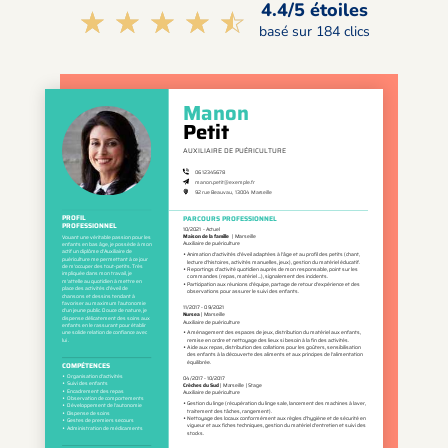
4.4/5 étoiles
☆☆☆☆☆
★★★★★
basé sur 184 clics