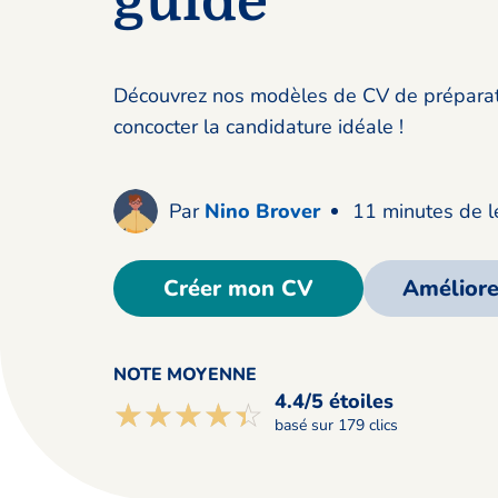
guide
Découvrez nos modèles de CV de préparat
concocter la candidature idéale !
Par
Nino Brover
11 minutes de l
Créer mon CV
Amélior
NOTE MOYENNE
4.4/5 étoiles
☆☆☆☆☆
★★★★★
basé sur 179 clics