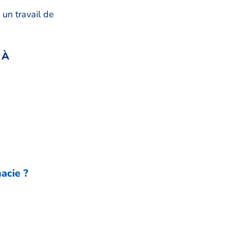
 un travail de
 À
acie ?