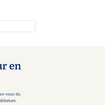
r en
rez-vous du
didature.