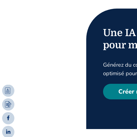
Une IA
pour m
Générez du co
optimisé pour 
Créer