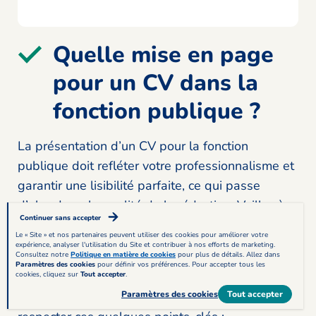
Quelle mise en page
pour un CV dans la
fonction publique ?
La présentation d’un CV pour la fonction
publique doit refléter votre professionnalisme et
garantir une lisibilité parfaite, ce qui passe
d’abord par la qualité de la rédaction. Veillez à
Continuer sans accepter
vous relire soigneusement et appuyez-vous sur
Le « Site » et nos partenaires peuvent utiliser des cookies pour améliorer votre
un correcteur automatique si l’orthographe n’est
expérience, analyser l'utilisation du Site et contribuer à nos efforts de marketing.
Consultez notre
Politique en matière de cookies
pour plus de détails. Allez dans
pas votre point fort.
Paramètres des cookies
pour définir vos préférences. Pour accepter tous les
cookies, cliquez sur
Tout accepter
.
Concernant la mise en page, assurez-vous de
Paramètres des cookies
Tout accepter