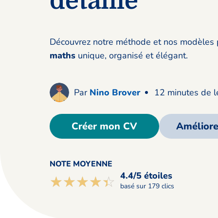
détaillé
Découvrez notre méthode et nos modèles 
maths
unique, organisé et élégant.
Par
Nino Brover
12 minutes de l
Créer mon CV
Amélior
NOTE MOYENNE
4.4/5 étoiles
☆☆☆☆☆
★★★★★
basé sur 179 clics