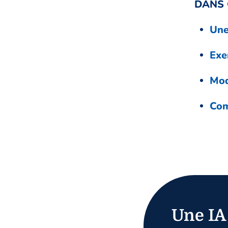
DANS 
Une
Exe
Mod
Com
Une IA