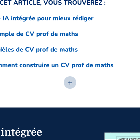
CET ARTICLE, VOUS TROUVEREZ :
 IA intégrée pour mieux rédiger
mple de CV prof de maths
èles de CV prof de maths
ment construire un CV prof de maths
 intégrée