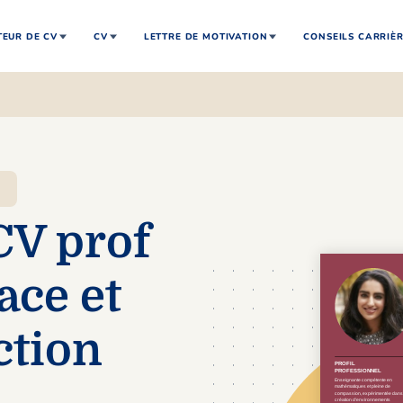
EUR DE CV
CV
LETTRE DE MOTIVATION
CONSEILS CARRIÈ
CV prof
ace et
ction