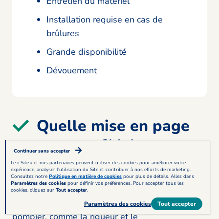
Entretien du matériel
Installation requise en cas de
brûlures
Grande disponibilité
Dévouement
Quelle mise en page
pour un CV de
Continuer sans accepter
sapeur-pompier ?
Le « Site » et nos partenaires peuvent utiliser des cookies pour améliorer votre
expérience, analyser l'utilisation du Site et contribuer à nos efforts de marketing.
Consultez notre
Politique en matière de cookies
pour plus de détails. Allez dans
Paramètres des cookies
pour définir vos préférences. Pour accepter tous les
Soignez la présentation de votre CV de pompier.
cookies, cliquez sur
Tout accepter
.
Les qualités conférées au métier de sapeur-
Paramètres des cookies
Tout accepter
pompier, comme la rigueur et le