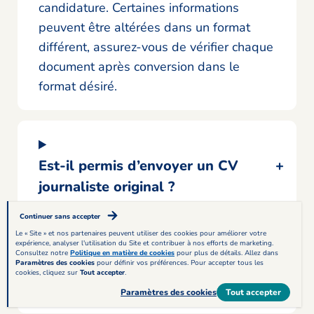
candidature. Certaines informations
peuvent être altérées dans un format
différent, assurez-vous de vérifier chaque
document après conversion dans le
format désiré.
Est-il permis d’envoyer un CV
journaliste original ?
Continuer sans accepter
Le « Site » et nos partenaires peuvent utiliser des cookies pour améliorer votre
expérience, analyser l'utilisation du Site et contribuer à nos efforts de marketing.
Consultez notre
Politique en matière de cookies
pour plus de détails. Allez dans
Paramètres des cookies
Comment se distinguer des
pour définir vos préférences. Pour accepter tous les
cookies, cliquez sur
Tout accepter
.
autres candidats ?
Paramètres des cookies
Tout accepter