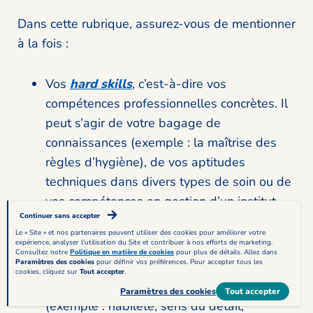
Dans cette rubrique, assurez-vous de mentionner
à la fois :
Vos
hard skills
, c’est-à-dire vos
compétences professionnelles concrètes. Il
peut s’agir de votre bagage de
connaissances (exemple : la maîtrise des
règles d’hygiène), de vos aptitudes
techniques dans divers types de soin ou de
vos compétences en gestion d’un institut
Continuer sans accepter
(exemple : prise de rendez-vous, inventaire
Le « Site » et nos partenaires peuvent utiliser des cookies pour améliorer votre
des produits cosmétiques).
expérience, analyser l'utilisation du Site et contribuer à nos efforts de marketing.
Consultez notre
Politique en matière de cookies
pour plus de détails. Allez dans
Paramètres des cookies
pour définir vos préférences. Pour accepter tous les
Vos
soft skills
, c’est-à-dire vos qualités
cookies, cliquez sur
Tout accepter
.
personnelles, à la fois sur le plan technique
Paramètres des cookies
Tout accepter
(exemple : habileté, sens du détail,