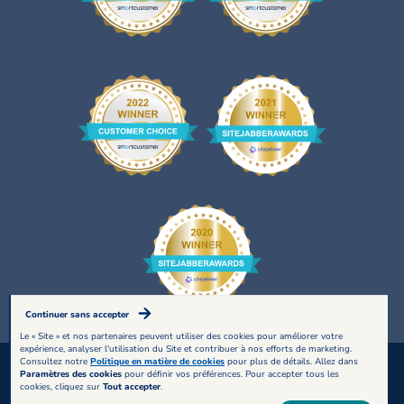
Continuer sans accepter
Le « Site » et nos partenaires peuvent utiliser des cookies pour améliorer votre
expérience, analyser l'utilisation du Site et contribuer à nos efforts de marketing.
Consultez notre
Politique en matière de cookies
pour plus de détails. Allez dans
Paramètres des cookies
pour définir vos préférences. Pour accepter tous les
cookies, cliquez sur
Tout accepter
.