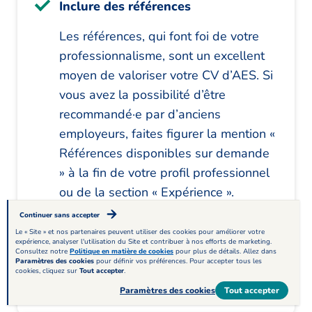
Inclure des références
Les références, qui font foi de votre
professionnalisme, sont un excellent
moyen de valoriser votre CV d’AES. Si
vous avez la possibilité d’être
recommandé·e par d’anciens
employeurs, faites figurer la mention «
Références disponibles sur demande
» à la fin de votre profil professionnel
ou de la section « Expérience ».
Préparez ensuite la liste des
Continuer sans accepter
personnes à contacter, que vous
Le « Site » et nos partenaires peuvent utiliser des cookies pour améliorer votre
expérience, analyser l'utilisation du Site et contribuer à nos efforts de marketing.
remettrez aux recruteurs le cas
Consultez notre
Politique en matière de cookies
pour plus de détails. Allez dans
Paramètres des cookies
pour définir vos préférences. Pour accepter tous les
échéant.
cookies, cliquez sur
Tout accepter
.
Paramètres des cookies
Tout accepter