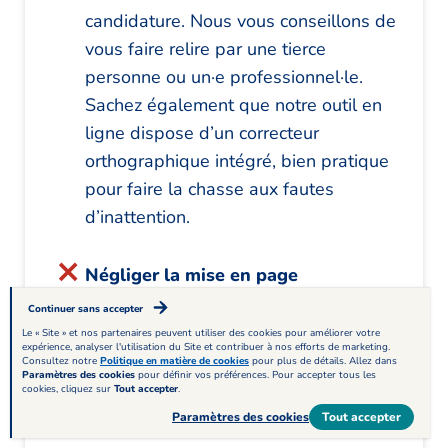
candidature. Nous vous conseillons de
vous faire relire par une tierce
personne ou un·e professionnel·le.
Sachez également que notre outil en
ligne dispose d’un correcteur
orthographique intégré, bien pratique
pour faire la chasse aux fautes
d’inattention.
Négliger la mise en page
Continuer sans accepter
La présentation générale de votre
Le « Site » et nos partenaires peuvent utiliser des cookies pour améliorer votre
CV de mécanicien
influence votre
expérience, analyser l'utilisation du Site et contribuer à nos efforts de marketing.
Consultez notre
Politique en matière de cookies
pour plus de détails. Allez dans
recruteur. Négliger la mise en page
Paramètres des cookies
pour définir vos préférences. Pour accepter tous les
cookies, cliquez sur
Tout accepter
.
serait une terrible erreur. En effet,
Paramètres des cookies
Tout accepter
votre métier de mécanicien demande