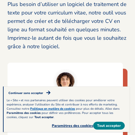
Plus besoin d’utiliser un logiciel de traitement de
texte pour votre curriculum vitae, notre outil vous
permet de créer et de télécharger votre CV en
ligne au format souhaité en quelques minutes.
Imprimez-le autant de fois que vous le souhaitez
grâce à notre logiciel.
Continuer sans accepter
“Excellent outil de création de CV
Le « Site » et nos partenaires peuvent utiliser des cookies pour améliorer votre
expérience, analyser l'utilisation du Site et contribuer à nos efforts de marketing.
en ligne”
Consultez notre
Politique en matière de cookies
pour plus de détails. Allez dans
Paramètres des cookies
pour définir vos préférences. Pour accepter tous les
— Koyna
cookies, cliquez sur
Tout accepter
.
★★★★★
Paramètres des cookies
Tout accepter