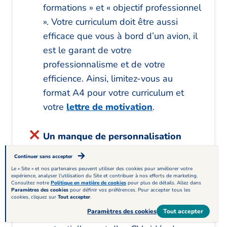
formations » et « objectif professionnel
». Votre curriculum doit être aussi
efficace que vous à bord d’un avion, il
est le garant de votre
professionnalisme et de votre
efficience. Ainsi, limitez-vous au
format A4 pour votre curriculum et
votre
lettre de motivation
.
Un manque de personnalisation
Chercher un emploi n’est pas de tout
Continuer sans accepter
Le « Site » et nos partenaires peuvent utiliser des cookies pour améliorer votre
repos. En effet, il faut envoyer une
expérience, analyser l'utilisation du Site et contribuer à nos efforts de marketing.
Consultez notre
Politique en matière de cookies
pour plus de détails. Allez dans
dizaine de candidatures, toutes
Paramètres des cookies
pour définir vos préférences. Pour accepter tous les
cookies, cliquez sur
Tout accepter
.
composées d’un curriculum vitae,
Paramètres des cookies
Tout accepter
d’une lettre de motivation, et