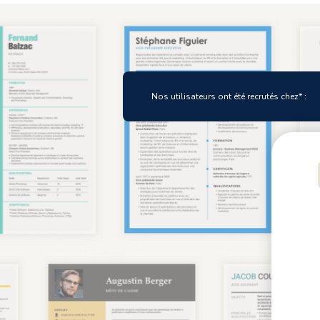
Mype
Nos utilisateurs ont été recrutés chez* :